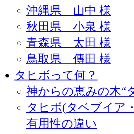
沖縄県 山中 様
秋田県 小泉 様
青森県 太田 様
鳥取県 傳田 様
タヒボって何？
神からの恵みの木“
タヒボ(タベブイア
有用性の違い