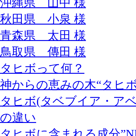
沖縄県 山中 様
秋田県 小泉 様
青森県 太田 様
鳥取県 傳田 様
タヒボって何？
神からの恵みの木“タヒボ
タヒボ(タベブイア・ア
の違い
タヒボに含まれる成分”NF