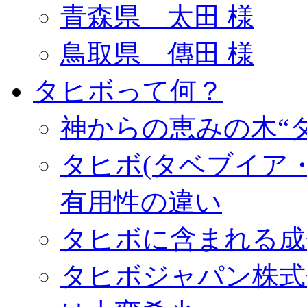
青森県 太田 様
鳥取県 傳田 様
タヒボって何？
神からの恵みの木“
タヒボ(タベブイア
有用性の違い
タヒボに含まれる成分
タヒボジャパン株式