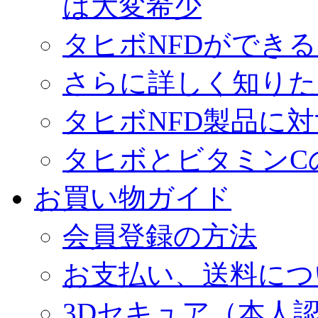
は大変希少
タヒボNFDができ
さらに詳しく知りた
タヒボNFD製品に
タヒボとビタミンC
お買い物ガイド
会員登録の方法
お支払い、送料につ
3Dセキュア（本人