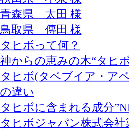
青森県 太田 様
鳥取県 傳田 様
タヒボって何？
神からの恵みの木“タヒボ
タヒボ(タベブイア・ア
の違い
タヒボに含まれる成分”NF
タヒボジャパン株式会社